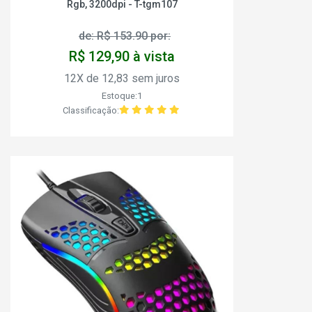
Rgb, 3200dpi - T-tgm107
de: R$ 153.90 por:
R$ 129,90 à vista
12X de 12,83 sem juros
Estoque:1
Classificação: