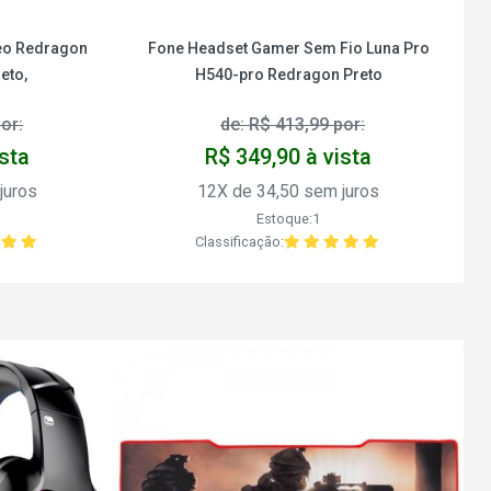
deo Redragon
Fone Headset Gamer Sem Fio Luna Pro
eto,
H540-pro Redragon Preto
or:
de: R$ 413,99 por:
ista
R$ 349,90 à vista
juros
12X de 34,50 sem juros
Estoque:1
Classificação: