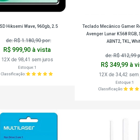
SD Hiksemi Wave, 960gb, 2.5
Teclado Mecânico Gamer R
Avenger Lunar K568 RGB, S
de: R$ 1.180,90 por:
ABNT2, TKL, Whi
R$ 999,90 à vista
de: R$ 412,99 p
12X de 98,41 sem juros
R$ 349,99 à v
Estoque:1
Classificação:
12X de 34,42 sem 
Estoque:1
Classificação: