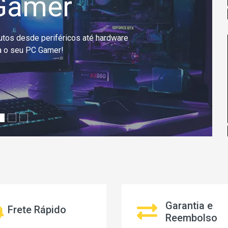
 Office
tation para Home Office e trabalhos
iversos
Garantia e
Frete Rápido
Reembolso