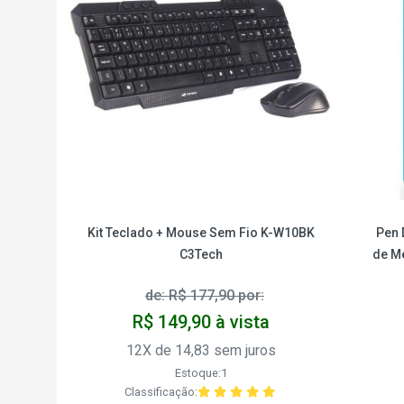
Kit Teclado + Mouse Sem Fio K-W10BK
Pen 
C3Tech
de M
de: R$ 177,90 por:
R$ 149,90 à vista
12X de 14,83 sem juros
Estoque:1
Classificação: