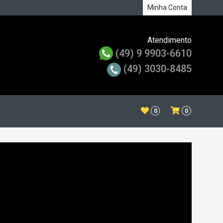
Minha Conta
Atendimento
(49) 9 9903-6610
(49) 3030-8485
0
0