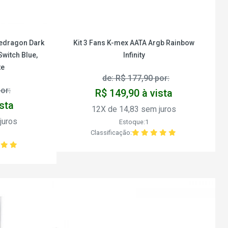
edragon Dark
Kit 3 Fans K-mex AATA Argb Rainbow
witch Blue,
Infinity
te
de: R$ 177,90 por:
or:
R$ 149,90 à vista
ista
12X de 14,83 sem juros
juros
Estoque:1
Classificação: