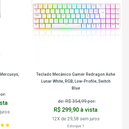
 Mercusys,
Teclado Mecânico Gamer Redragon Ashe
Lunar White, RGB, Low-Profile, Switch
Blue
or:
de: R$ 354,99 por:
ista
R$ 299,90 à vista
juros
12X de 29,58 sem juros
Estoque:1