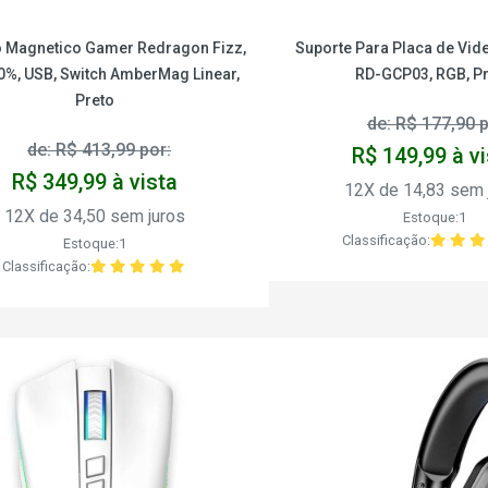
 Magnetico Gamer Redragon Fizz,
Suporte Para Placa de Vi
0%, USB, Switch AmberMag Linear,
RD-GCP03, RGB, Pr
Preto
de: R$ 177,90 p
de: R$ 413,99 por:
R$ 149,99 à v
R$ 349,99 à vista
12X de 14,83 sem 
12X de 34,50 sem juros
Estoque:1
Classificação:
Estoque:1
Classificação: