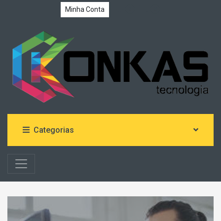
Minha Conta
0
0
Categorias