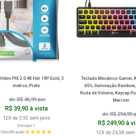
Hdmi PIX 2.0 4K Hdr 19P Gold, 3
Teclado Mecânico Gamer, K
metros, Preto
65%, Iluminação Rainbow,
Roda de Volume, Keycap Pu
de: R$ 46,99 por:
Marrom
R$ 39,90 à vista
de: R$ 294,90 p
12X de 3,92 sem juros
R$ 249,90 à v
Estoque:1
Classificação:
12X de 24,58 sem 