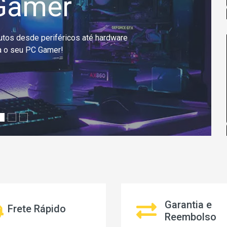
 Office
tation para Home Office e trabalhos
iversos
Garantia e
Frete Rápido
Reembolso