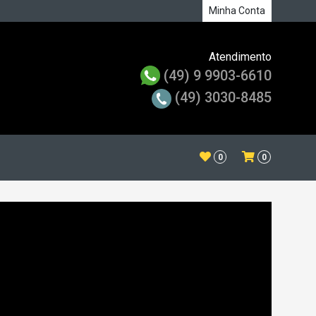
Minha Conta
Atendimento
(49) 9 9903-6610
(49) 3030-8485
0
0