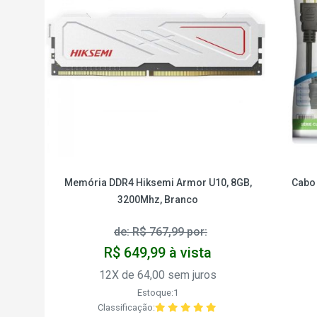
Memória DDR4 Hiksemi Armor U10, 8GB,
Cabo 
3200Mhz, Branco
de: R$ 767,99 por:
R$ 649,99 à vista
12X de 64,00 sem juros
Estoque:1
Classificação: