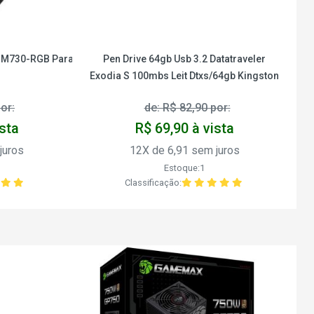
 M730-RGB Para
Pen Drive 64gb Usb 3.2 Datatraveler
Exodia S 100mbs Leit Dtxs/64gb Kingston
or:
de: R$ 82,90 por:
ista
R$ 69,90 à vista
juros
12X de 6,91 sem juros
Estoque:1
Classificação: