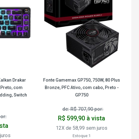
alkan Drakar
Fonte Gamemax GP750, 750W, 80 Plus
 Preto, com
Bronze, PFC Ativo, com cabo, Preto -
dding, Switch
GP750
de: R$ 707,90 por:
or:
R$ 599,90 à vista
ista
12X de 58,99 sem juros
juros
Estoque:1