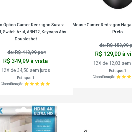
o Óptico Gamer Redragon Surara
Mouse Gamer Redragon Naga
, Switch Azul, ABNT2, Keycaps Abs
Preto
Doubleshot
de: R$ 153,99 p
de: R$ 413,99 por:
R$ 129,90 à v
R$ 349,99 à vista
12X de 12,83 sem 
12X de 34,50 sem juros
Estoque:1
Classificação:
Estoque:1
Classificação: