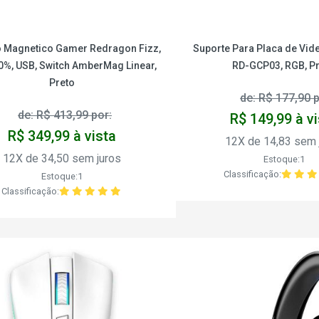
 Magnetico Gamer Redragon Fizz,
Suporte Para Placa de Vi
0%, USB, Switch AmberMag Linear,
RD-GCP03, RGB, Pr
Preto
de: R$ 177,90 p
de: R$ 413,99 por:
R$ 149,99 à v
R$ 349,99 à vista
12X de 14,83 sem 
12X de 34,50 sem juros
Estoque:1
Classificação:
Estoque:1
Classificação: