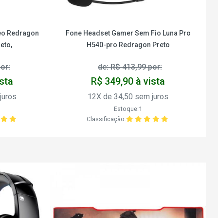
deo Redragon
Fone Headset Gamer Sem Fio Luna Pro
eto,
H540-pro Redragon Preto
or:
de: R$ 413,99 por:
ista
R$ 349,90 à vista
juros
12X de 34,50 sem juros
Estoque:1
Classificação: